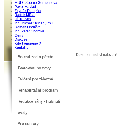
MUDr. Sophie Gemperlová
Pavel Maykut
Zbyněk Pangrác
Radek Mifka
Jiří Kotvas
Ing. Michal Števula, Ph.D.
Roman Ondrčka
ing. Peter Ondrčka
Ceny
Diskuse
Kde trénujeme ?
Kontakty
Dokument nebyl nalezen!
Bolesti zad a páteře
Tvarování postavy
Cvičení pro těhotné
Rehabilitační program
Redukce váhy - hubnutí
Svaly
Pro seniory